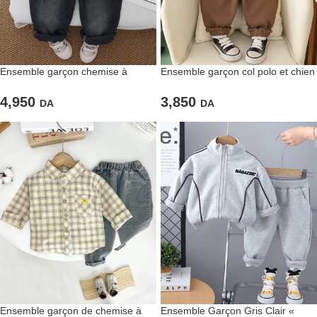
Ensemble garçon chemise à
Ensemble garçon col polo et chien
carreaux et jean noir – Look
dessiné– Tendresse et confort au
casual et stylé tout-terrain
quotidien
4,950
3,850
DA
DA
Ensemble garçon de chemise à
Ensemble Garçon Gris Clair «