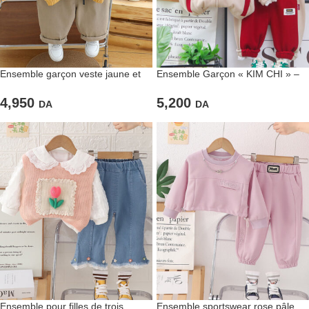
Ensemble garçon veste jaune et
Ensemble Garçon « KIM CHI » –
pantalon beige – Look joyeux et
Sportwear Tendance 3 Pièces
confort de tous les jours
4,950
5,200
DA
DA
Ensemble pour filles de trois
Ensemble sportswear rose pâle