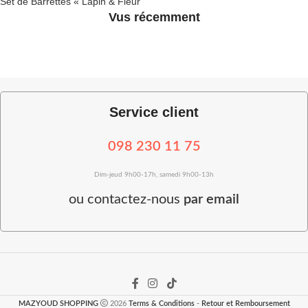
Set de Barrettes « Lapin & Fleur
Rose »
Vus récemment
Service client
098 230 11 75
Dim-jeud 9h00-17h, samedi 9h00-13h
ou
contactez-nous
par email
MAZYOUD SHOPPING
2026
Terms & Conditions
-
Retour et Remboursement