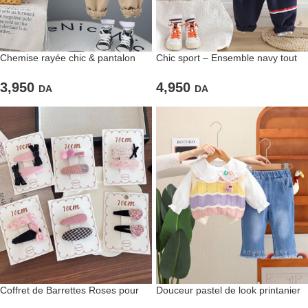
Chemise rayée chic & pantalon
Chic sport – Ensemble navy tout
beige pour petits bonhommes
confort
3,950
4,950
DA
DA
Coffret de Barrettes Roses pour
Douceur pastel de look printanier
filles Élégantes & Coquettes
en tricot et jean brodé