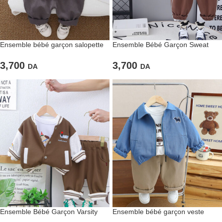
Ensemble bébé garçon salopette
Ensemble Bébé Garçon Sweat
ourson
Ourson et Pantalon Marron
Douillet
3,700
3,700
DA
DA
Ensemble Bébé Garçon Varsity
Ensemble bébé garçon veste
Marron & Blanc avec Motif Brodé
bleue et pantalon beige –