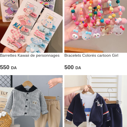
Barrettes Kawaii de personnages
Bracelets Colorés cartoon Girl
adorables & Couleurs pastel
500
550
DA
DA