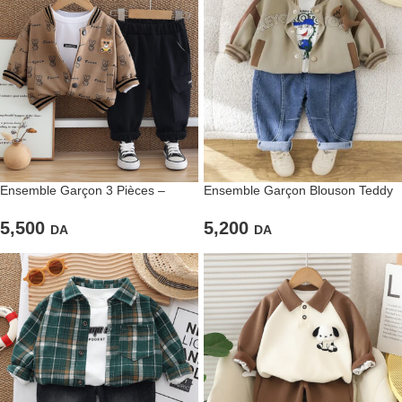
Ensemble Garçon 3 Pièces –
Ensemble Garçon Blouson Teddy
Teddy Beige et Pantalon Noir
Beige & Jean Décontracté
5,500
5,200
DA
DA