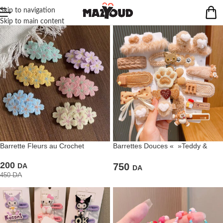
Skip to navigation
Skip to main content
Barrette Fleurs au Crochet
Barrettes Douces « »Teddy &
Friends » » Tons Beige & Moka
200
750
DA
DA
DA
450