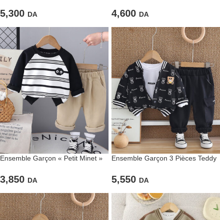
brodé
élégance pétillante et douceur
irrésistible
5,300
4,600
DA
DA
Ensemble Garçon « Petit Minet »
Ensemble Garçon 3 Pièces Teddy
de Sweat Rayé & Pantalon Beige
Noir à Oursons et Pantalon Cargo
3,850
5,550
DA
DA