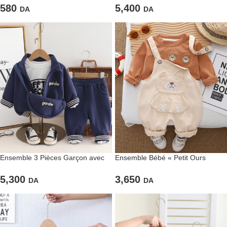
580
5,400
DA
DA
Ensemble 3 Pièces Garçon avec
Ensemble Bébé « Petit Ours
Sac Bandoulière « Garden »
Mignon » – Salopette Crème &
Haut Marron
5,300
3,650
DA
DA