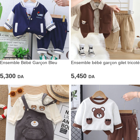
Ensemble Bébé Garçon Bleu
Ensemble bébé garçon gilet tricoté
Marine & Blanc avec Broderies
et chemise rayée
Ludiques
5,300
5,450
DA
DA