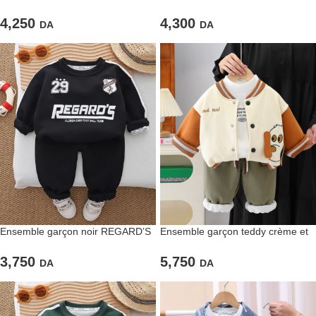
carreaux et jean délavé
MAGAZINE » – Style Décontracté
et Moderne
4,250
4,300
DA
DA
Ensemble garçon noir REGARD’S
Ensemble garçon teddy crème et
– Style streetwear et confort
orange – Douceur, chaleur et
absolu
touche amusante
3,750
5,750
DA
DA