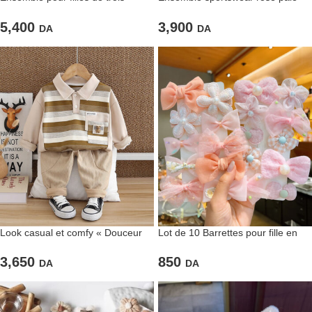
pièces Tulipe rose et Jean
pour fillettes
5,400
3,900
DA
DA
Look casual et comfy « Douceur
Lot de 10 Barrettes pour fille en
caramel »
noeuds & fleurs en tulle et gaze
3,650
850
DA
DA