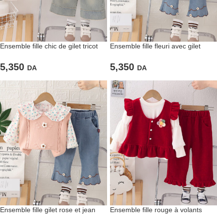
Ensemble fille chic de gilet tricot
Ensemble fille fleuri avec gilet
jaune pastel & pantalon en jean
tricoté – Un look bohème chic pour
clair
les petites coquettes
5,350
5,350
DA
DA
Ensemble fille gilet rose et jean
Ensemble fille rouge à volants