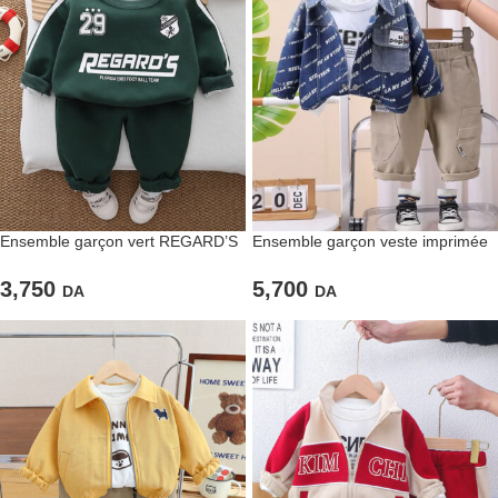
Ensemble garçon vert REGARD’S
Ensemble garçon veste imprimée
– Look sportif et confort stylé
et pantalon cargo – Style urbain et
confort tendance
3,750
5,700
DA
DA