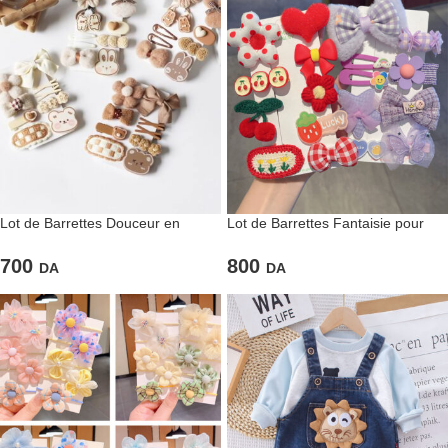
Lot de Barrettes Douceur en
Lot de Barrettes Fantaisie pour
motifs Oursons & Crème Biscuitée
fillettes
700
800
DA
DA