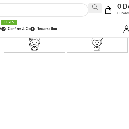
0
D
0
item
NOUVEAU
S
Confirm & Go
Reclamation