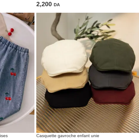
2,200
DA
ises
Casquette gavroche enfant unie