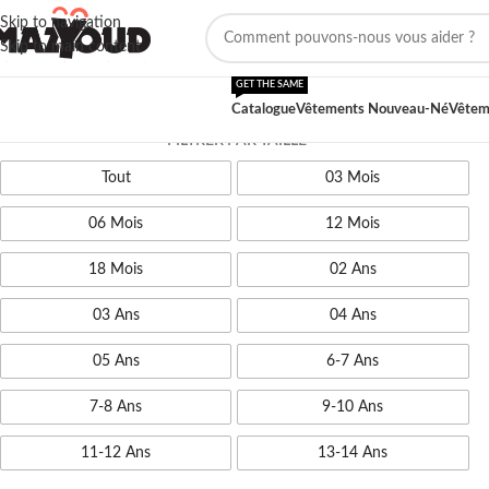
Skip to navigation
Skip to main content
GET THE SAME
Catalogue
Vêtements Nouveau-Né
Vêtem
FILTRER PAR TAILLE
Tout
03 Mois
06 Mois
12 Mois
18 Mois
02 Ans
03 Ans
04 Ans
05 Ans
6-7 Ans
7-8 Ans
9-10 Ans
11-12 Ans
13-14 Ans