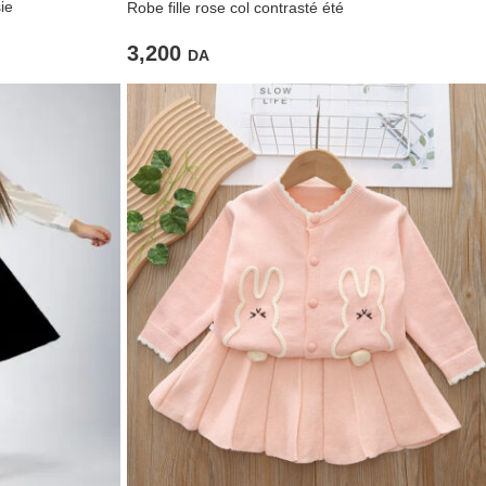
ie
Robe fille rose col contrasté été
3,200
DA