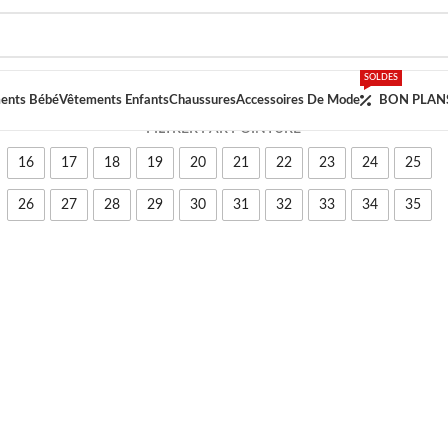
SOLDES
ents Bébé
Vêtements Enfants
Chaussures
Accessoires De Mode
BON PLAN
FILTRER PAR POINTURE
16
17
18
19
20
21
22
23
24
25
26
27
28
29
30
31
32
33
34
35