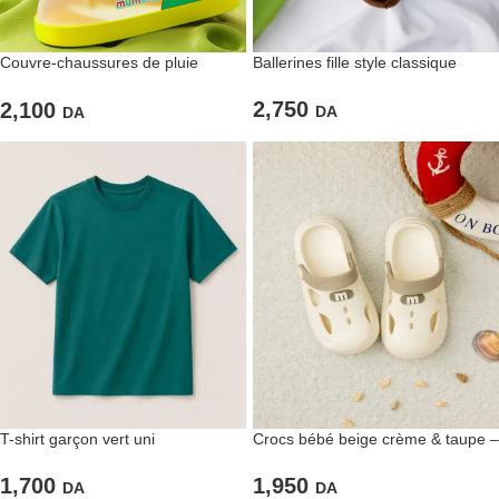
Couvre-chaussures de pluie
Ballerines fille style classique
imperméables pour enfants motif
dinosaures
2,750
2,100
DA
DA
T-shirt garçon vert uni
Crocs bébé beige crème & taupe –
Basic Soft
1,700
1,950
DA
DA