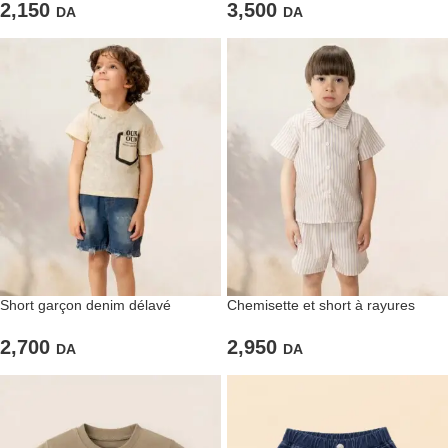
2,150
3,500
DA
DA
Short garçon denim délavé
Chemisette et short à rayures
poudrées 2 pièces
2,700
2,950
DA
DA