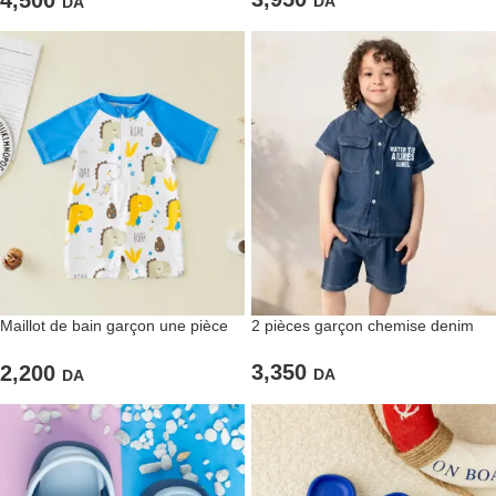
DA
DA
2 pièces garçon chemise denim
Maillot de bain garçon une pièce
short bleu
dinosaures
3,350
2,200
DA
DA