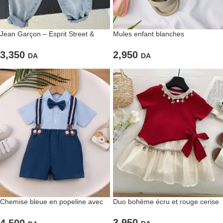
Jean Garçon – Esprit Street &
Mules enfant blanches
Finitions Soignées
minimalistes
3,350
2,950
DA
DA
Chemise bleue en popeline avec
Duo bohème écru et rouge cerise
short classique à bretelles
3,950
4,500