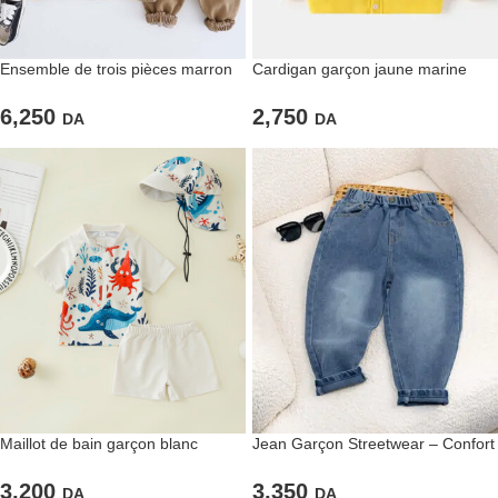
Ensemble de trois pièces marron
Cardigan garçon jaune marine
clair pour garçons
avec chemise intégrée
6,250
2,750
DA
DA
Maillot de bain garçon blanc
Jean Garçon Streetwear – Confort
imprimé tropical 3 pièces
& Style au Quotidien
3,200
3,350
DA
DA