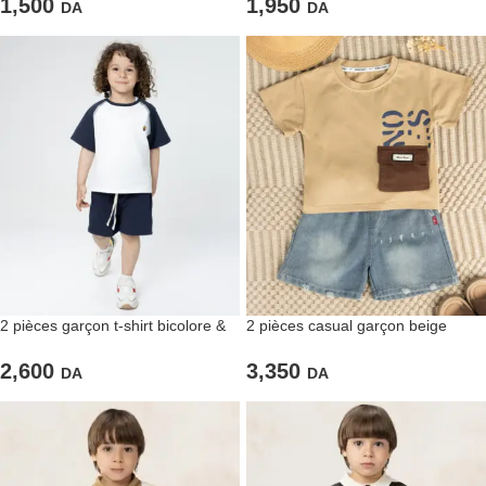
1,500
1,950
DA
DA
2 pièces garçon t-shirt bicolore &
2 pièces casual garçon beige
short assorti
imprimé
2,600
3,350
DA
DA