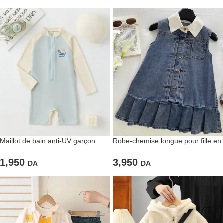
Maillot de bain anti-UV garçon
Robe-chemise longue pour fille en
bleu et crème
jean col blanc
1,950
3,950
DA
DA