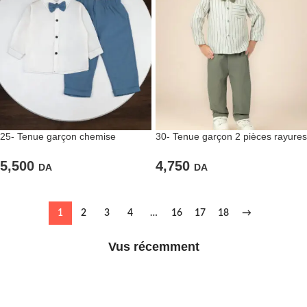
25- Tenue garçon chemise
30- Tenue garçon 2 pièces rayures
blanche et pantalon bleu
olive
5,500
4,750
DA
DA
1
2
3
4
…
16
17
18
→
Vus récemment