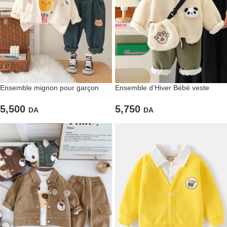
Ensemble mignon pour garçon
Ensemble d’Hiver Bébé veste
chemise sans manche et t-shirt
Sherpa Panda & Pantalon Vert
imprimée & pantalon bleu
5,500
5,750
DA
DA