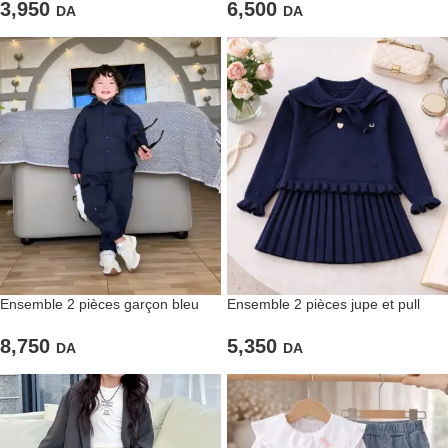
3,950
6,500
DA
DA
Ensemble 2 pièces garçon bleu
Ensemble 2 pièces jupe et pull
marine décontracté
bleu marine
8,750
5,350
DA
DA