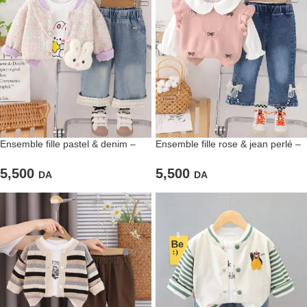
Ensemble fille pastel & denim –
Ensemble fille rose & jean perlé –
Avec sac lapin
Style girly chic
5,500
5,500
DA
DA