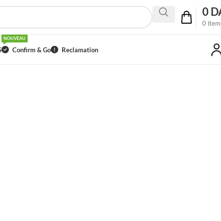
0
D
0
item
NOUVEAU
S
Confirm & Go
Reclamation