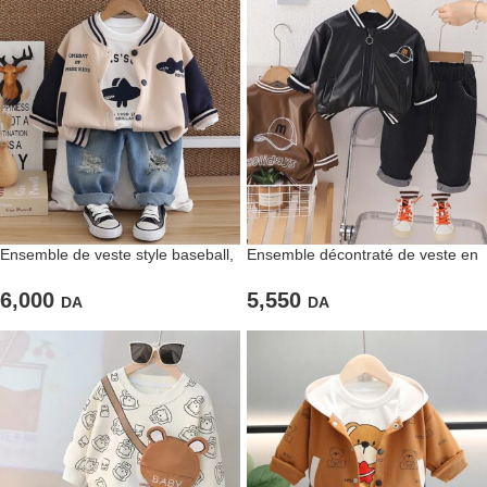
Ensemble de veste style baseball,
Ensemble décontraté de veste en
pull blanc et pantalon en jean
cuire et pantalon noir
délavé
6,000
5,550
DA
DA