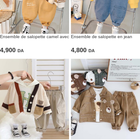
Ensemble de salopette camel avec
Ensemble de salopette en jean
ourson et sweat à rayures
avec ourson et pull jaune
4,900
4,800
DA
DA