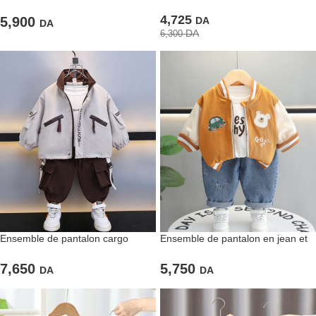
imprimé et jean ludique
marron à fleurs tout doux
4,725
5,900
DA
DA
DA
6,300
Ensemble de pantalon cargo
Ensemble de pantalon en jean et
marron et blouson gris assorti
veste orange
7,650
5,750
DA
DA