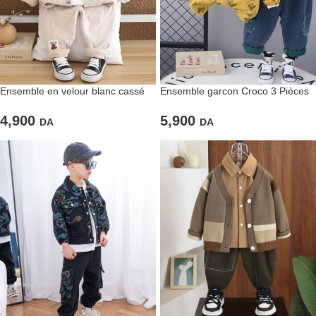
Ensemble en velour blanc cassé
Ensemble garcon Croco 3 Pièces
composé de trois pièces avec
broderies « Oursons »
5,900
4,900
DA
DA