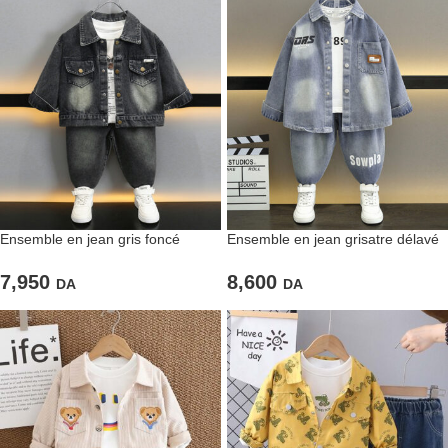
Ensemble en jean gris foncé
Ensemble en jean grisatre délavé
délavé
composé de deux pièces
7,950
8,600
DA
DA