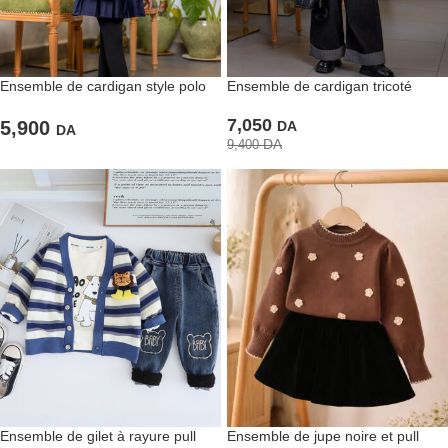
Ensemble de cardigan style polo
Ensemble de cardigan tricoté
et jupe plissée bleu
trendy et pantalon en jean carré
7,050
retroussé
5,900
DA
DA
DA
9,400
Ensemble de gilet à rayure pull
Ensemble de jupe noire et pull