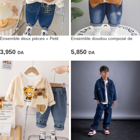
Ensemble deux pièces « Petit
Ensemble doudou composé de
nounours » pour enfants
trois pièces
3,950
5,850
DA
DA