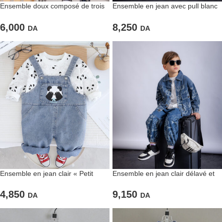
Ensemble doux composé de trois
Ensemble en jean avec pull blanc
pièces pour garçons
basique
6,000
8,250
DA
DA
Ensemble en jean clair « Petit
Ensemble en jean clair délavé et
panda » avec pull blanc imprimé
imprimé
4,850
9,150
DA
DA