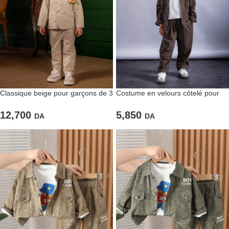
Classique beige pour garçons de 3
Costume en velours côtelé pour
pièces
garçons couleur marron foncé
12,700
5,850
DA
DA