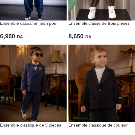
Ensemble casual en jean pour
Ensemble classe de trois pièces
garçons
pour garçons
6,950
8,650
DA
DA
Ensemble classique de 5 pièces
Ensemble classique de couleur
de couleur bleu marine
noire pour garçons