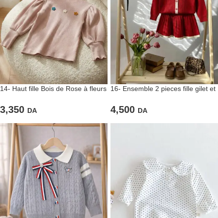
14- Haut fille Bois de Rose à fleurs
16- Ensemble 2 pieces fille gilet et
brodées
jupe rouge chic
3,350
4,500
DA
DA