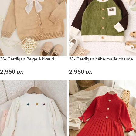
36- Cardigan Beige à Nœud
38- Cardigan bébé maille chaude
Élégant
et respirante
2,950
2,950
DA
DA