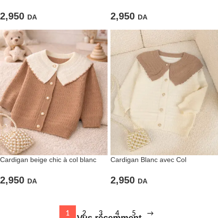
Style automnal et cosy
lumineuse
2,950
2,950
DA
DA
Cardigan beige chic à col blanc
Cardigan Blanc avec Col
Contrasté – Chic et Intemporel
2,950
2,950
DA
DA
1
2
3
4
5
→