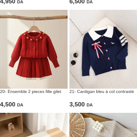
4,950
6,500
DA
DA
20- Ensemble 2 pieces fille gilet
21- Cardigan bleu à col contrasté
fleuri et jupe rouge
et ruban tricolore
4,500
3,500
DA
DA