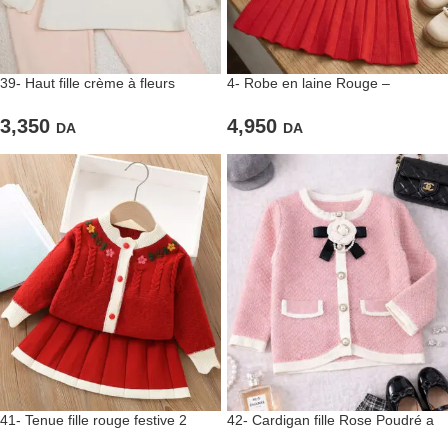
39- Haut fille crème à fleurs
4- Robe en laine Rouge –
brodées
Élégance & Confort
3,350
4,950
DA
DA
41- Tenue fille rouge festive 2
42- Cardigan fille Rose Poudré a
pièces
Nœud et Fleur