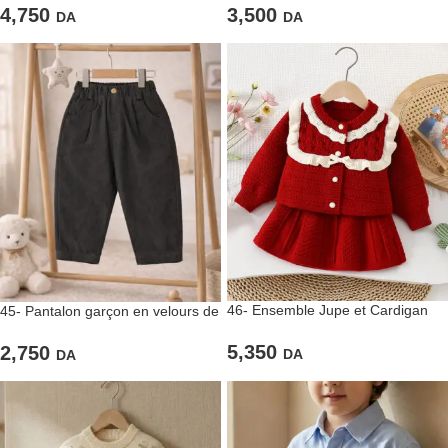
4,750
3,500
DA
DA
46- Ensemble Jupe et Cardigan
45- Pantalon garçon en velours de
Rouge
couleur Gris foncé
5,350
2,750
DA
DA