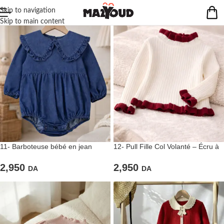
Skip to navigation
Skip to main content
11- Barboteuse bébé en jean
12- Pull Fille Col Volanté – Écru à
Détail Bordeaux
2,950
2,950
DA
DA