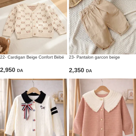
22- Cardigan Beige Confort Bébé
23- Pantalon garcon beige
Noisette Casual
2,950
2,350
DA
DA