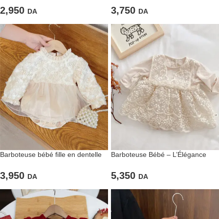
2,950
3,750
DA
DA
Barboteuse bébé fille en dentelle
Barboteuse Bébé – L’Élégance
et tulle
des Petits Instants de Bonheur
3,950
5,350
DA
DA