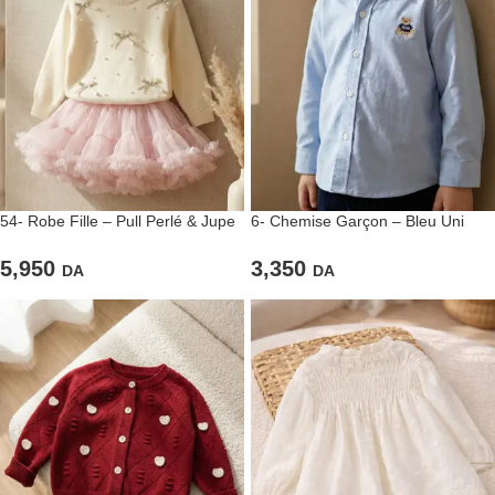
54- Robe Fille – Pull Perlé & Jupe
6- Chemise Garçon – Bleu Uni
Tutu Rose
Ourson
5,950
3,350
DA
DA