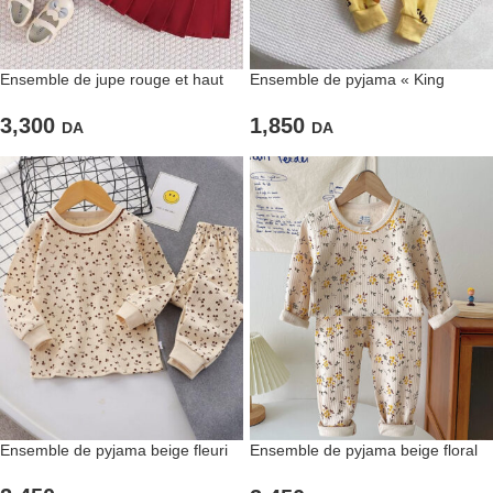
Ensemble de jupe rouge et haut
Ensemble de pyjama « King
blanc à nœud papillon
jungle » jaune
3,300
1,850
DA
DA
Ensemble de pyjama beige fleuri
Ensemble de pyjama beige floral
pour filles