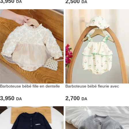
3,950
2,500
DA
DA
Barboteuse bébé fille en dentelle
Barboteuse bébé fleurie avec
et tulle
chapeau assorti
3,950
2,700
DA
DA