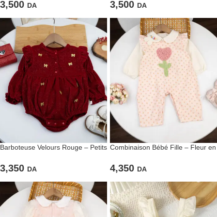
3,500
3,500
DA
DA
Barboteuse Velours Rouge – Petits
Combinaison Bébé Fille – Fleur en
Nœuds Dorés
Relief et Détails Romantiques
3,350
4,350
DA
DA