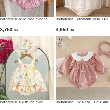
Barboteuse bébé rose avec col
Barboteuse Cérémonie Bébé Fille
dentelle & nœud assorti
– Dentelle & Tulle Ivoire
3,750
4,950
DA
DA
Barboteuse fille fleurie avec
Barboteuse Fille Rose – Col Blanc
chapeau
& Petits Nœuds