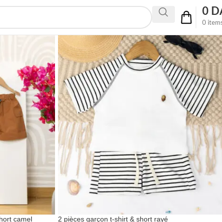
0
D
0
item
hort camel
2 pièces garçon t-shirt & short rayé