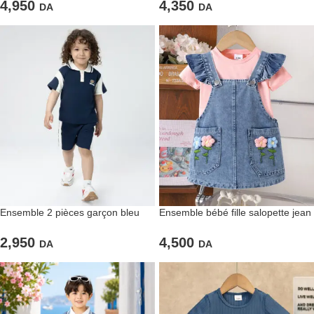
4,950
4,350
DA
DA
Ensemble 2 pièces garçon bleu
Ensemble bébé fille salopette jean
marine sportif
et t-shirt rose
2,950
4,500
DA
DA