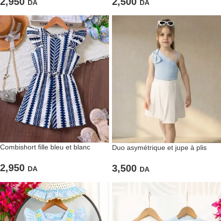
2,950
2,500
DA
DA
Combishort fille bleu et blanc
Duo asymétrique et jupe à plis
2,950
3,500
DA
DA