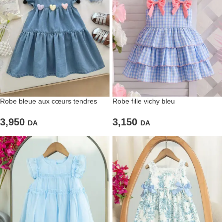
Robe bleue aux cœurs tendres
Robe fille vichy bleu
3,950
3,150
DA
DA