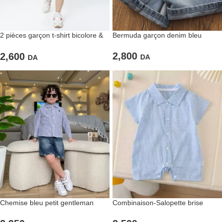
2 pièces garçon t-shirt bicolore &
Bermuda garçon denim bleu
short assorti
2,800
2,600
DA
DA
Chemise bleu petit gentleman
Combinaison-Salopette brise
rayée souple
légère blue