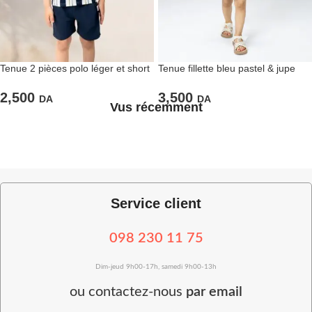
Tenue 2 pièces polo léger et short
Tenue fillette bleu pastel & jupe
marine
blanche 2 piéces
2,500
3,500
DA
DA
Vus récemment
Service client
098 230 11 75
Dim-jeud 9h00-17h, samedi 9h00-13h
ou
contactez-nous
par email