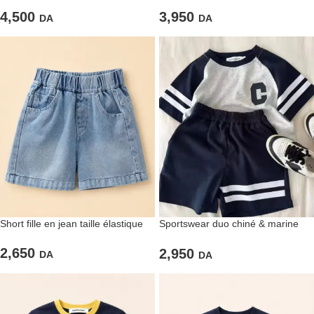
T-shirt tendre
jean col blanc
4,500
3,950
DA
DA
Short fille en jean taille élastique
Sportswear duo chiné & marine
intense
2,650
2,950
DA
DA