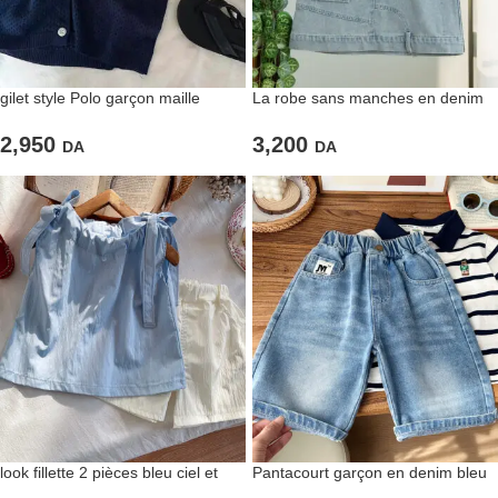
gilet style Polo garçon maille
La robe sans manches en denim
marine rayée
souple
2,950
3,200
DA
DA
look fillette 2 pièces bleu ciel et
Pantacourt garçon en denim bleu
blanc
Style cool