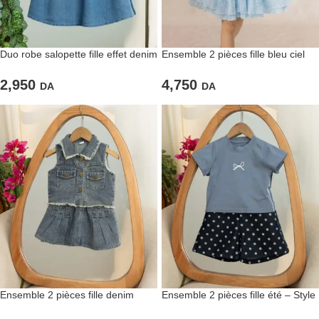
Duo robe salopette fille effet denim
Ensemble 2 pièces fille bleu ciel
avec t-shirt blanc
élégant
2,950
4,750
DA
DA
Ensemble 2 pièces fille denim
Ensemble 2 pièces fille été – Style
casual
mignon, confort léger, enfant