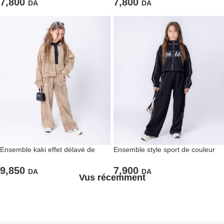
7,800
7,800
DA
DA
Ensemble kaki effet délavé de
Ensemble style sport de couleur
pantalon large et veste oversized
noir pour filles
9,850
7,900
DA
DA
Vus récemment