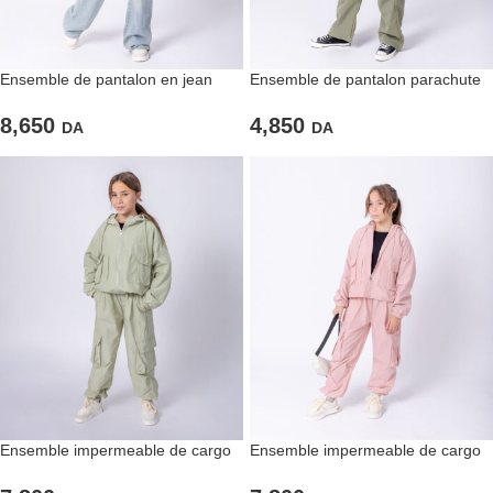
Ensemble de pantalon en jean
Ensemble de pantalon parachute
large et T-shirt à rayures vertes
vert et sweat « LOVE » noir pour
filles
8,650
4,850
DA
DA
Ensemble impermeable de cargo
Ensemble impermeable de cargo
et veste oversized de couleiur vert
et veste oversized de couleur rose
pastel