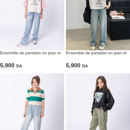
Ensemble de pantalon en jean et
Ensemble de pantalon en jean et
T-shirt « BASEBALL » large
T-shirt « BASEBALL » large pour
filles
5,900
5,900
DA
DA