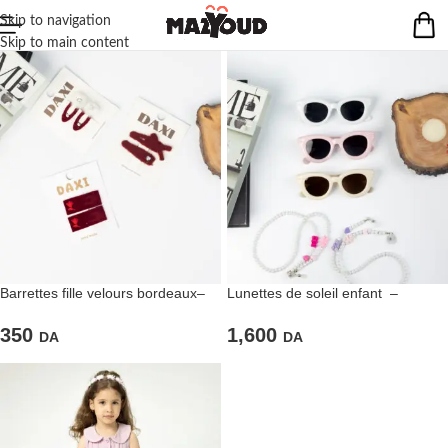
Skip to navigation
Skip to main content
Barrettes fille velours bordeaux–
Lunettes de soleil enfant –
Accessoire cheveux élégant et
Accessoire tendance été
pratique
350
1,600
DA
DA