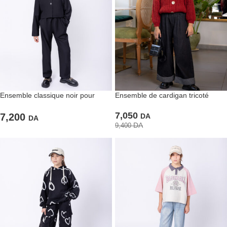
Ensemble classique noir pour
Ensemble de cardigan tricoté
fillettes
trendy et pantalon en jean carré
7,050
retroussé
7,200
DA
DA
DA
9,400