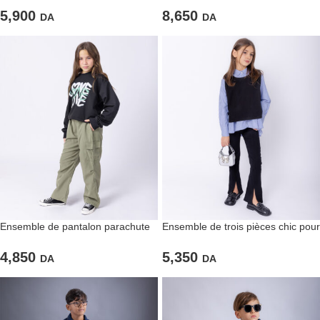
filles
5,900
8,650
DA
DA
Ensemble de pantalon parachute
Ensemble de trois pièces chic pour
vert et sweat « LOVE » noir pour
filles
filles
4,850
5,350
DA
DA