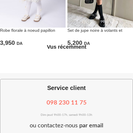
Robe florale à noeud papillon
Set de jupe noire à volants et
violet
chemise bleue à noeuds papillons
3,950
5,200
DA
DA
Vus récemment
Service client
098 230 11 75
Dim-jeud 9h00-17h, samedi 9h00-13h
ou
contactez-nous
par email