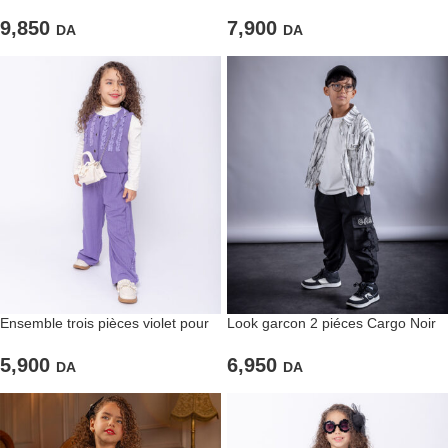
pantalon large et veste oversized
noir pour filles
9,850
7,900
DA
DA
Ensemble trois pièces violet pour
Look garcon 2 piéces Cargo Noir
fillettes
et chemise
5,900
6,950
DA
DA