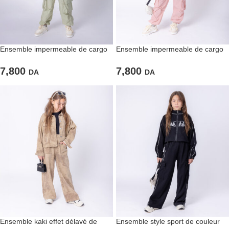
Ensemble impermeable de cargo
Ensemble impermeable de cargo
et veste oversized de couleiur vert
et veste oversized de couleur rose
pastel
7,800
7,800
DA
DA
Ensemble kaki effet délavé de
Ensemble style sport de couleur