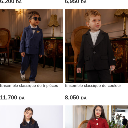
6,200
6,950
DA
DA
Ensemble classique de 5 pièces
Ensemble classique de couleur
de couleur bleu marine
noire pour garçons
11,700
8,050
DA
DA