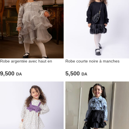
Robe argentée avec haut en
Robe courte noire à manches
tweed et jupon en tulle vaporeux
longues et jupon fluffy
9,500
5,500
DA
DA