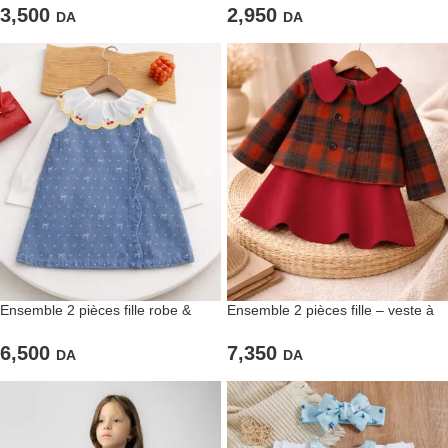
2,950
3,500
DA
DA
Ensemble 2 pièces fille robe &
Ensemble 2 pièces fille – veste à
blouse cerises
carreaux & robe rouge
6,500
7,350
DA
DA