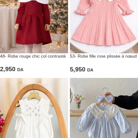
48- Robe rouge chic col contrasté
53- Robe fille rose plissée à nœud
chic
2,950
5,950
DA
DA