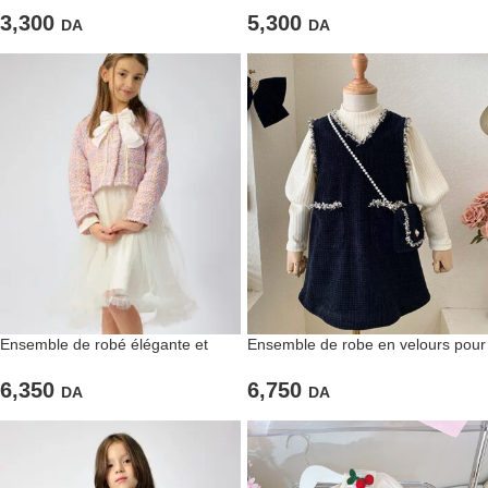
3,300
5,300
DA
DA
Ensemble de robé élégante et
Ensemble de robe en velours pour
veste en tweel rose
filles
6,350
6,750
DA
DA