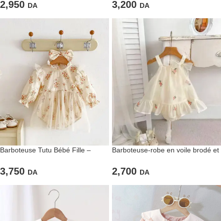
3,200
2,950
DA
DA
Barboteuse Tutu Bébé Fille –
Barboteuse-robe en voile brodé et
Crème à Fleurs
chapeau assorti
3,750
2,700
DA
DA