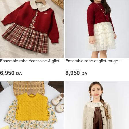
Ensemble robe écossaise & gilet
Ensemble robe et gilet rouge –
rouge – Le chic intemporel des
Élégance et tendresse
petites filles
6,950
8,950
DA
DA