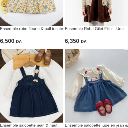
Ensemble robe fleurie & pull tricoté
Ensemble Robe Gilet Fille – Une
jaune – Un style joyeux et
Touche de Chaleur et d’Élégance
moderne
6,500
6,350
DA
DA
Ensemble salopette jean & haut
Ensemble salopette jupe en jean &