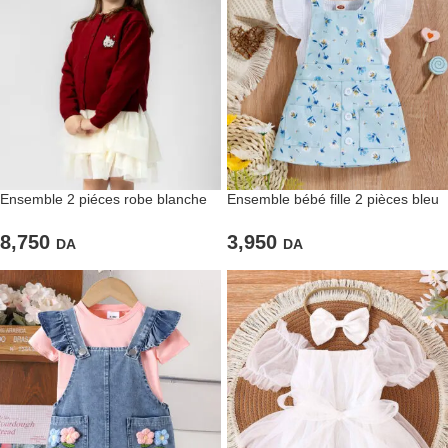
Ensemble 2 piéces robe blanche
Ensemble bébé fille 2 pièces bleu
et gilet bordeaux élégant
fleuri –
8,750
3,950
DA
DA