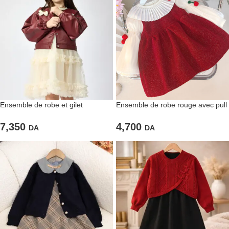
Ensemble de robe et gilet
Ensemble de robe rouge avec pull
bordeaux – Douceur et élégance
à cerise
7,350
4,700
DA
DA