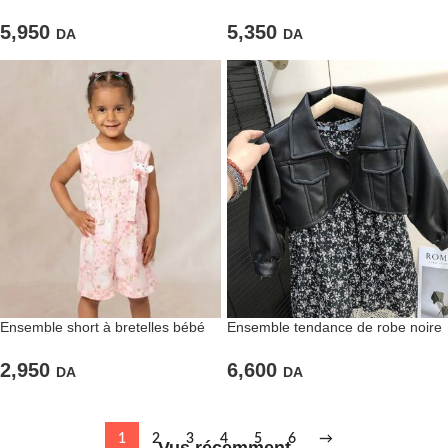
texturé – L’alliance parfaite du jeu
chemisier crème – Le look
et du confort
champêtre adorable
5,950
5,350
DA
DA
Ensemble short à bretelles bébé
Ensemble tendance de robe noire
fille rose imprimé
fleurie et veste en simili cuire
2,950
6,600
DA
DA
1
2
3
4
5
6
→
Vus récemment