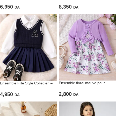
blanc – Cardigan à nœuds et robe
gilet chic
à fleurs
6,950
8,350
DA
DA
Ensemble floral mauve pour
Ensemble Fille Style Collégien –
fillettes
Bleu Marine & Blanc
2,800
4,950
DA
DA