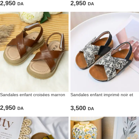
2,950
2,950
DA
DA
Sandales enfant croisées marron
Sandales enfant imprimé noir et
blanc
2,950
3,500
DA
DA