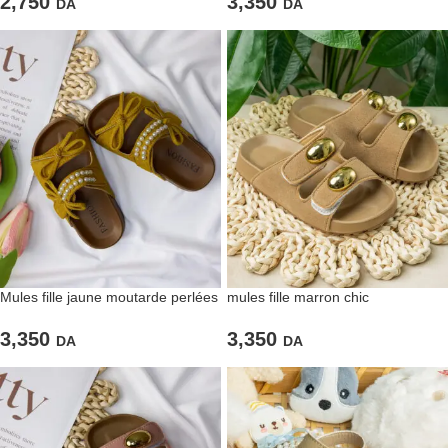
2,750
3,350
DA
DA
Mules fille jaune moutarde perlées
mules fille marron chic
3,350
3,350
DA
DA