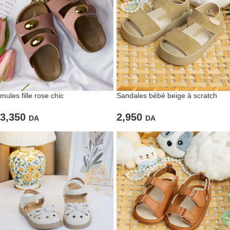
mules fille rose chic
Sandales bébé beige à scratch
3,350
2,950
DA
DA