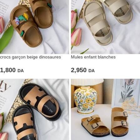
crocs garçon beige dinosaures
Mules enfant blanches
minimalistes
1,800
2,950
DA
DA