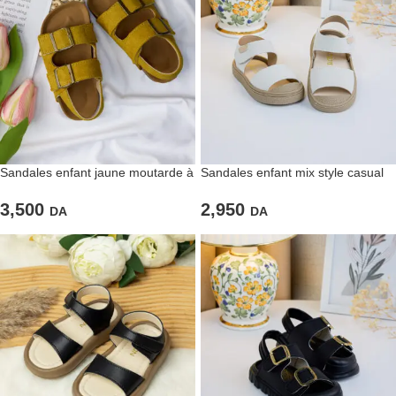
Sandales enfant jaune moutarde à
Sandales enfant mix style casual
boucles
2,950
3,500
DA
DA