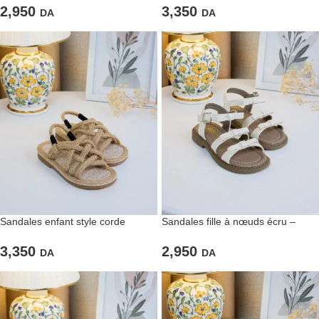
2,950
3,350
DA
DA
Sandales enfant style corde
Sandales fille à nœuds écru –
naturel
Maintien ajustable et confort
quotidien, enfant
3,350
2,950
DA
DA