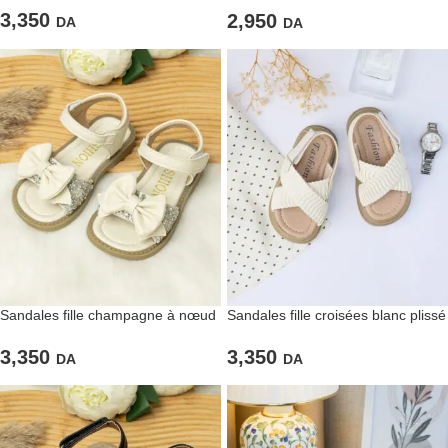
3,350
2,950
DA
DA
Sandales fille champagne à nœud
Sandales fille croisées blanc plissé
3,350
3,350
DA
DA