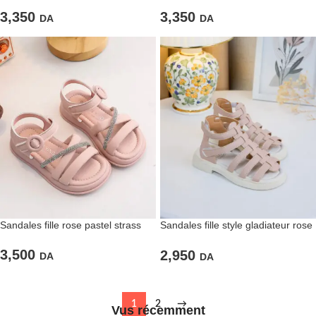
3,350
3,350
DA
DA
Sandales fille rose pastel strass
Sandales fille style gladiateur rose
poudré
3,500
2,950
DA
DA
1
2
→
Vus récemment