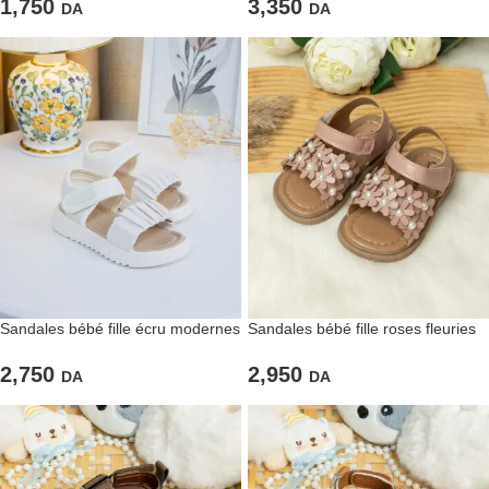
1,750
3,350
DA
DA
Sandales bébé fille écru modernes
Sandales bébé fille roses fleuries
2,750
2,950
DA
DA