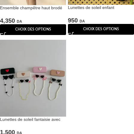
Lunettes de soleil enfant
Ensemble champêtre haut brodé
rectangulaires
et jupon à pois
950
4,350
DA
DA
CHOIX DES OPTIONS
CHOIX DES OPTIONS
Lunettes de soleil fantaisie avec
chaînes décoratives & étuis à
motifs – Enfants
1,500
DA