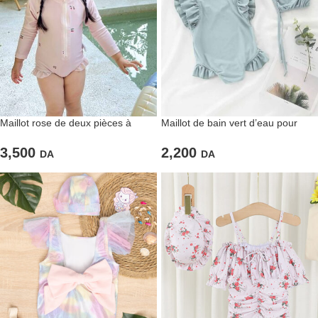
Maillot rose de deux pièces à
Maillot de bain vert d’eau pour
manches longues UPF 50+
fillettes UPF 50+
3,500
2,200
DA
DA