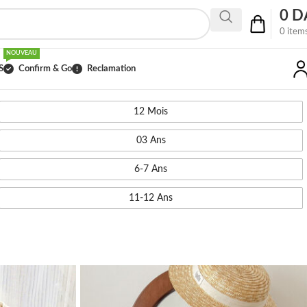
0
D
0
item
NOUVEAU
S
Confirm & Go
Reclamation
12 Mois
03 Ans
6-7 Ans
11-12 Ans