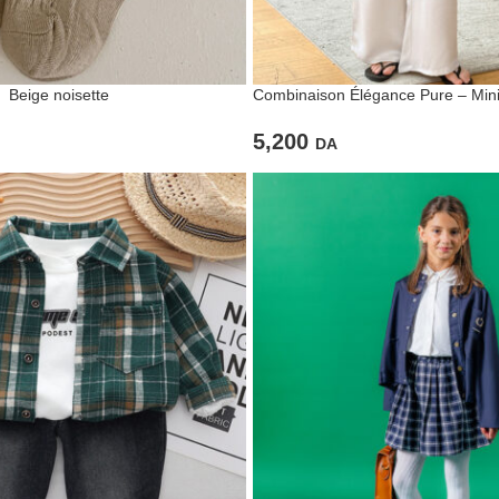
 Beige noisette
Combinaison Élégance Pure – Min
raffinement en une seule pièce
5,200
DA