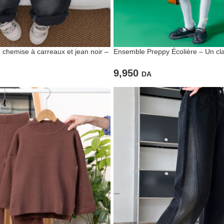
chemise à carreaux et jean noir –
Ensemble Preppy Écolière – Un cla
lé tout-terrain
les petites filles stylées
9,950
DA