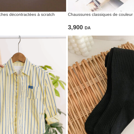
hes décontractées à scratch
Chaussures classiques de couleur 
fillettes
3,900
DA