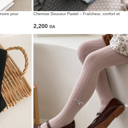
noire pour
Chemise Douceur Pastel – Fraîcheur, confort et
style tout en légèreté
2,200
DA