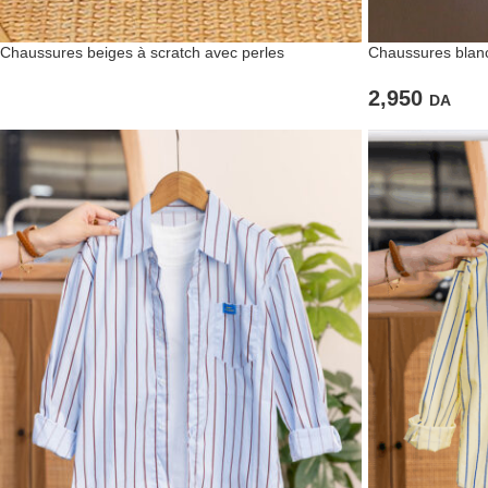
Chaussures beiges à scratch avec perles
Chaussures blanc
2,950
DA