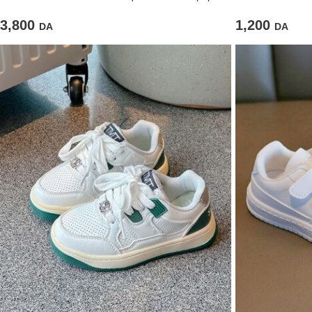
3,800
1,200
DA
DA