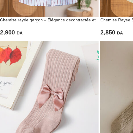
Chemise rayée garçon – Élégance décontractée et
Chemise Rayée So
fraîcheur estivale
un look frais
2,900
2,850
DA
DA