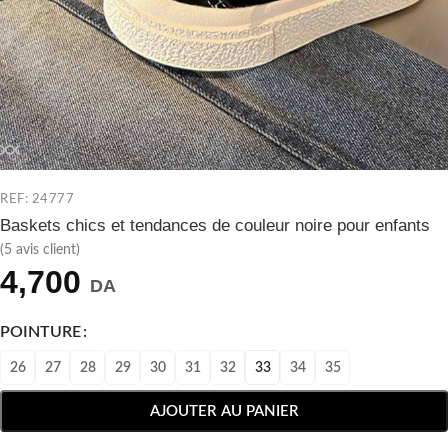
REF: 24777
Baskets chics et tendances de couleur noire pour enfants
(
5
avis client)
4,700
DA
POINTURE
26
27
28
29
30
31
32
33
34
35
AJOUTER AU PANIER