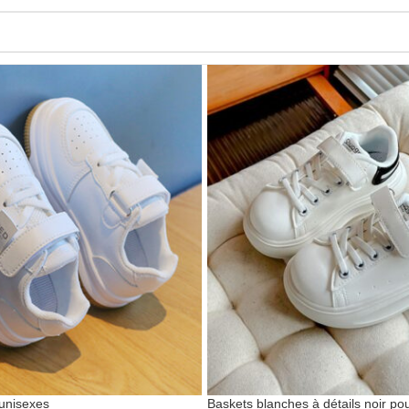
unisexes
Baskets blanches à détails noir po