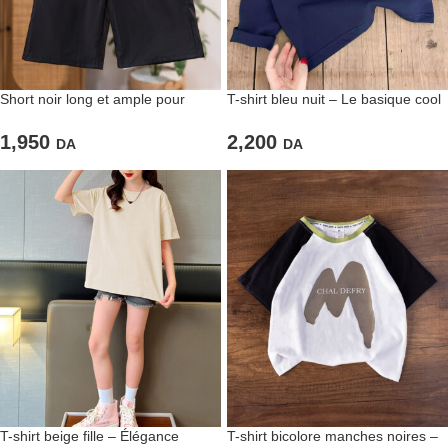
Short noir long et ample pour
T-shirt bleu nuit – Le basique cool
enfant
et intemporel
1,950
2,200
DA
DA
T-shirt beige fille – Élégance
T-shirt bicolore manches noires –