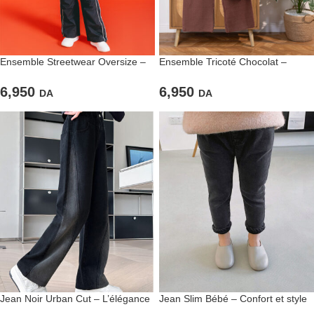
Ensemble Streetwear Oversize –
Ensemble Tricoté Chocolat –
Tendance urbaine pour les filles
L’élégance cosy au naturel
stylées
6,950
6,950
DA
DA
Jean Noir Urban Cut – L’élégance
Jean Slim Bébé – Confort et style
minimaliste version XL
dès les premiers pas