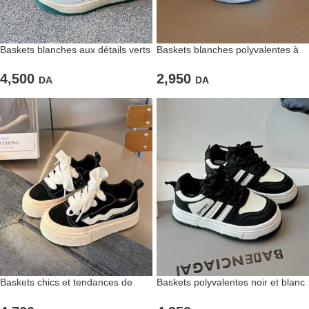
Baskets blanches aux détails verts
Baskets blanches polyvalentes à
pour garçons
double scratch
4,500
2,950
DA
DA
Baskets chics et tendances de
Baskets polyvalentes noir et blanc
couleur noire pour enfants
pour enfants