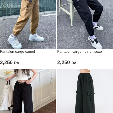
Pantalon cargo camel–
Pantalon cargo noir unisexe –
L’incontournable casual pour un
L’attitude urbaine au quotidien
style tendance et fonctionnel
2,250
2,250
DA
DA