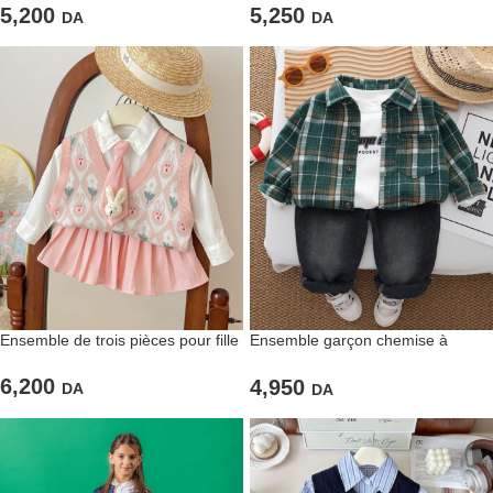
seule pièce
5,200
5,250
DA
DA
Ensemble de trois pièces pour fille
Ensemble garçon chemise à
carreaux et jean noir – Look
casual et stylé tout-terrain
6,200
4,950
DA
DA