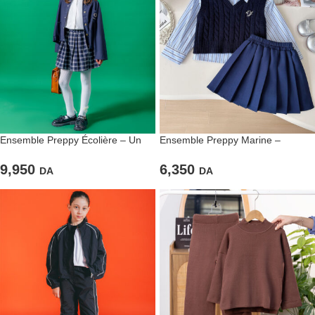
Ensemble Preppy Écolière – Un
Ensemble Preppy Marine –
classique chic pour les petites filles
Élégance académique et confort
stylées
au quotidien
9,950
6,350
DA
DA