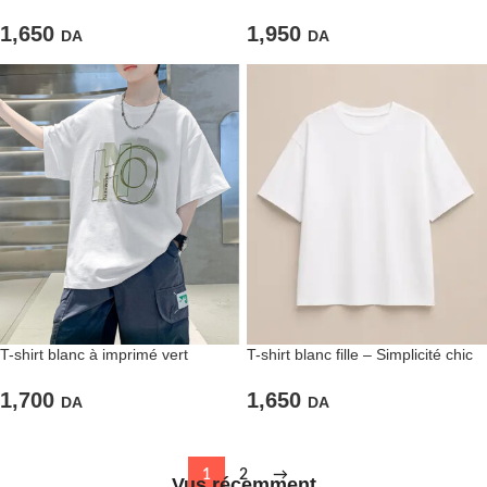
discrète et confort tout en douceur
Esprit sportif et design audacieux
1,650
1,950
DA
DA
T-shirt blanc à imprimé vert
T-shirt blanc fille – Simplicité chic
« HO » – Simplicité stylée pour les
pour toutes les occasions
looks urbains
1,700
1,650
DA
DA
1
2
→
Vus récemment