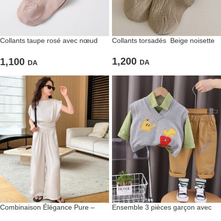
Collants taupe rosé avec nœud
Collants torsadés Beige noisette
satiné
1,200
1,100
DA
DA
Combinaison Élégance Pure –
Ensemble 3 pièces garçon avec
Minimalisme et raffinement en une
gilet sans manches