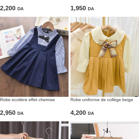
parfait équilibre entre confort et
sobre et polyvalent pour petits
style
élégants
2,200
1,950
DA
DA
Robe ecolière effet chemise
Robe uniforme de collège beige
2,950
4,200
DA
DA