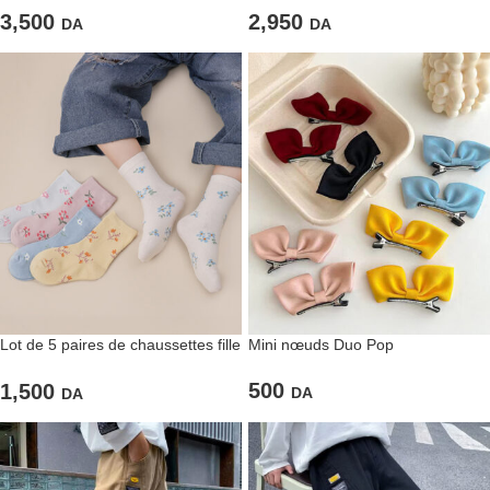
3,500
2,950
DA
DA
Lot de 5 paires de chaussettes fille
Mini nœuds Duo Pop
– Fleurs pastel et douceur
automnale
500
1,500
DA
DA