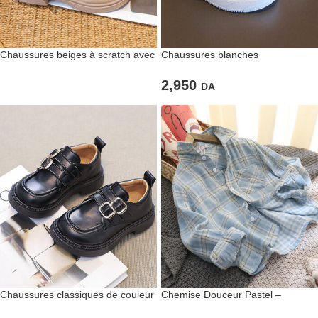
Chaussures beiges à scratch avec
Chaussures blanches
perles
décontractées à scratch
2,950
DA
Chaussures classiques de couleur
Chemise Douceur Pastel –
noire pour fillettes
Fraîcheur, confort et style tout en