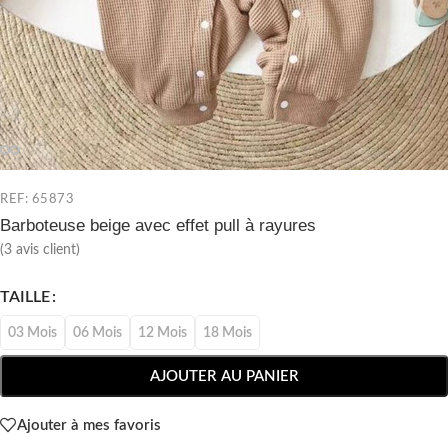
REF: 65873
Barboteuse beige avec effet pull à rayures
(
3
avis client)
TAILLE
03 Mois
06 Mois
12 Mois
18 Mois
AJOUTER AU PANIER
Ajouter à mes favoris