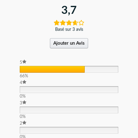
3,7
Basé sur 3 avis
Ajouter un Avis
5
66%
4
0%
3
0%
2
0%