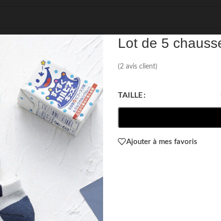
REF: 35154
Lot de 5 chauss
(
2
avis client)
TAILLE
Ajouter à mes favoris