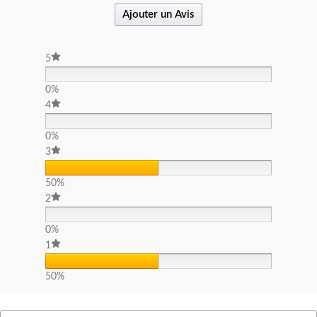
Ajouter un Avis
5
0%
4
0%
3
50%
2
0%
1
50%