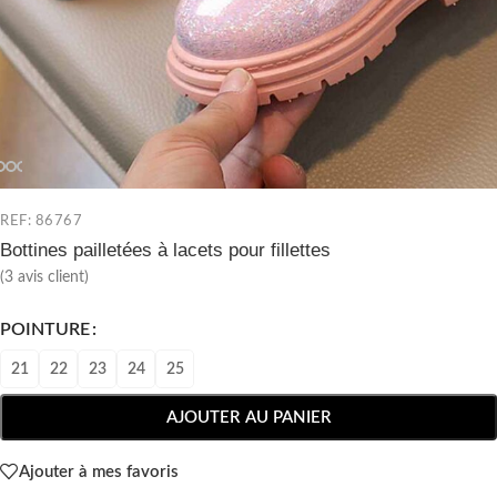
REF: 86767
Bottines pailletées à lacets pour fillettes
(
3
avis client)
POINTURE
21
22
23
24
25
AJOUTER AU PANIER
Ajouter à mes favoris