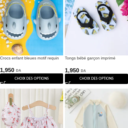
Crocs enfant bleues motif requin
Tongs bébé garçon imprimé
engins chantier
1,950
1,950
DA
DA
CHOIX DES OPTIONS
CHOIX DES OPTIONS