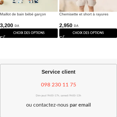
Maillot de bain bébé garçon
Chemisette et short à rayures
univers marin avec chapeau
poudrées 2 pièces
assorti
3,200
2,950
DA
DA
CHOIX DES OPTIONS
CHOIX DES OPTIONS
Service client
098 230 11 75
Dim-jeud 9h00-17h, samedi 9h00-13h
ou
contactez-nous
par email