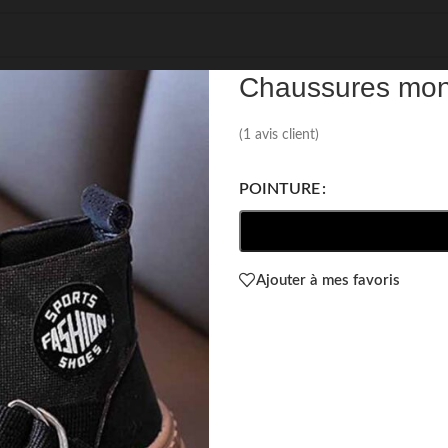
REF: 19638
Chaussures mont
(
1
avis client)
POINTURE
Ajouter à mes favoris