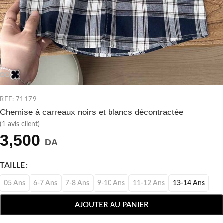
REF: 71179
Chemise à carreaux noirs et blancs décontractée
(
1
avis client)
3,500
DA
TAILLE
05 Ans
6-7 Ans
7-8 Ans
9-10 Ans
11-12 Ans
13-14 Ans
AJOUTER AU PANIER