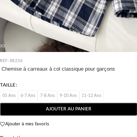
REF: 88236
Chemise à carreaux à col classique pour garçons
TAILLE
05 Ans
6-7 Ans
7-8 Ans
9-10 Ans
11-12 Ans
AJOUTER AU PANIER
Ajouter à mes favoris