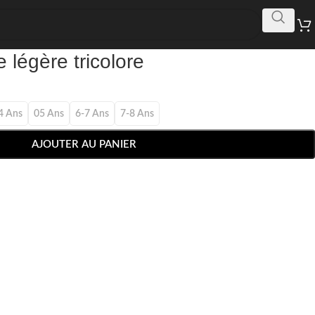
 légère tricolore
4 Ans
05 Ans
6-7 Ans
7-8 Ans
AJOUTER AU PANIER