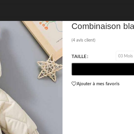
REF: 12577
Combinaison bl
(
4
avis client)
03 Mois
TAILLE
Ajouter à mes favoris