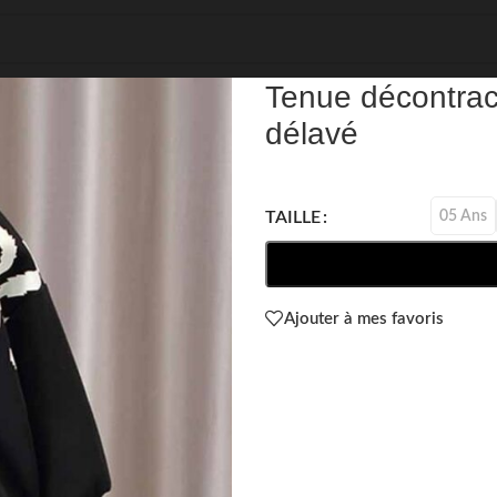
REF: 45234
Tenue décontrac
délavé
05 Ans
TAILLE
Ajouter à mes favoris