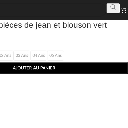
ièces de jean et blouson vert
02 Ans
03 Ans
04 Ans
05 Ans
AJOUTER AU PANIER