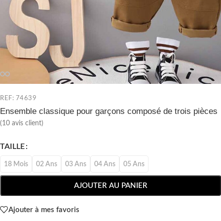
REF: 74639
Ensemble classique pour garçons composé de trois pièces
(
10
avis client)
TAILLE
18 Mois
02 Ans
03 Ans
04 Ans
05 Ans
AJOUTER AU PANIER
Ajouter à mes favoris