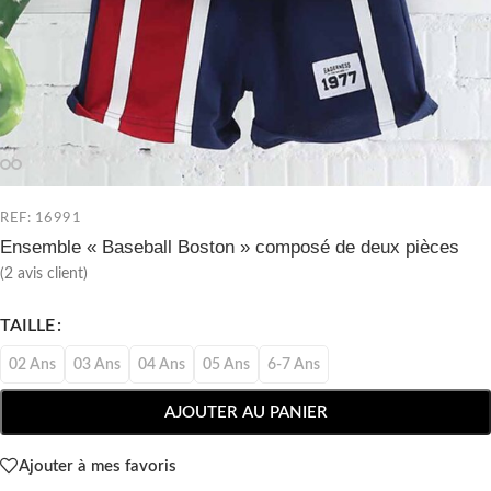
REF: 16991
Ensemble « Baseball Boston » composé de deux pièces
(
2
avis client)
TAILLE
02 Ans
03 Ans
04 Ans
05 Ans
6-7 Ans
AJOUTER AU PANIER
Ajouter à mes favoris