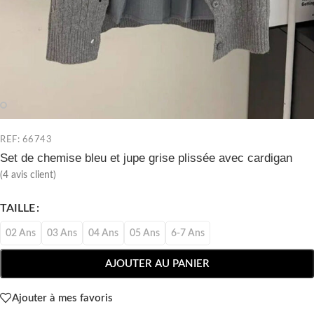
REF: 66743
Set de chemise bleu et jupe grise plissée avec cardigan
(
4
avis client)
TAILLE
02 Ans
03 Ans
04 Ans
05 Ans
6-7 Ans
AJOUTER AU PANIER
Ajouter à mes favoris