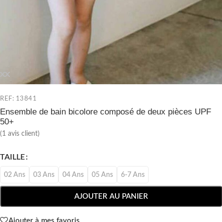
REF: 13841
Ensemble de bain bicolore composé de deux pièces UPF
50+
(
1
avis client)
TAILLE
02 Ans
03 Ans
04 Ans
05 Ans
6-7 Ans
AJOUTER AU PANIER
Ajouter à mes favoris