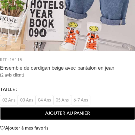
REF: 15115
Ensemble de cardigan beige avec pantalon en jean
(
2
avis client)
TAILLE
02 Ans
03 Ans
04 Ans
05 Ans
6-7 Ans
AJOUTER AU PANIER
Ajouter à mes favoris