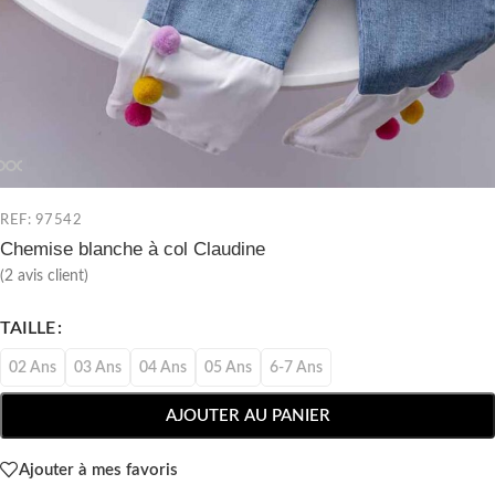
REF: 97542
Chemise blanche à col Claudine
(
2
avis client)
TAILLE
02 Ans
03 Ans
04 Ans
05 Ans
6-7 Ans
AJOUTER AU PANIER
Ajouter à mes favoris