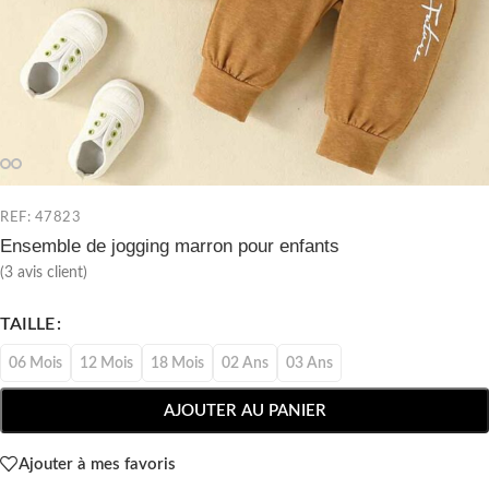
REF: 47823
Ensemble de jogging marron pour enfants
(
3
avis client)
TAILLE
06 Mois
12 Mois
18 Mois
02 Ans
03 Ans
AJOUTER AU PANIER
Ajouter à mes favoris