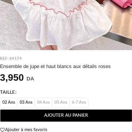
REF: 64174
Ensemble de jupe et haut blancs aux détails roses
3,950
DA
TAILLE
02 Ans
03 Ans
04 Ans
05 Ans
6-7 Ans
AJOUTER AU PANIER
Ajouter à mes favoris