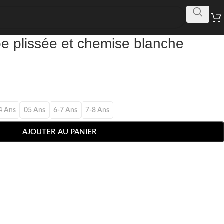
e plissée et chemise blanche
4 Ans
05 Ans
6-7 Ans
7-8 Ans
AJOUTER AU PANIER