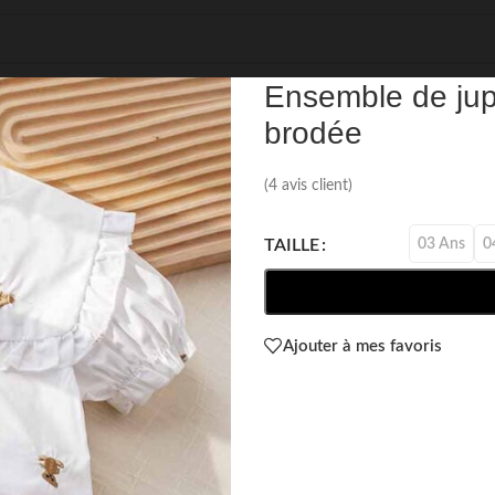
REF: 78541
Ensemble de jup
brodée
(
4
avis client)
03 Ans
0
TAILLE
Ajouter à mes favoris