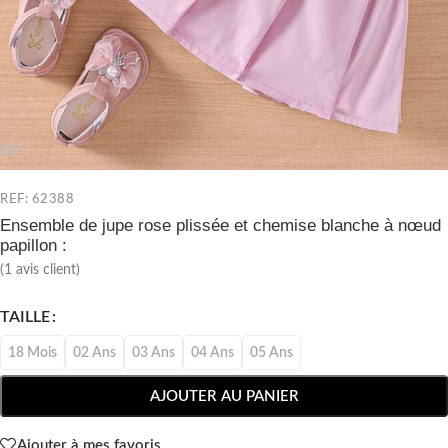
REF: 62388
Ensemble de jupe rose plissée et chemise blanche à nœud
papillon :
(
1
avis client)
TAILLE
18 Mois
02 Ans
03 Ans
04 Ans
05 Ans
AJOUTER AU PANIER
Ajouter à mes favoris