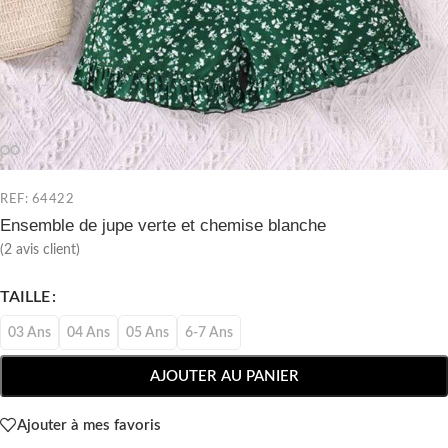
REF: 64422
Ensemble de jupe verte et chemise blanche
(
2
avis client)
TAILLE
03 Ans
04 Ans
05 Ans
6-7 Ans
AJOUTER AU PANIER
Ajouter à mes favoris