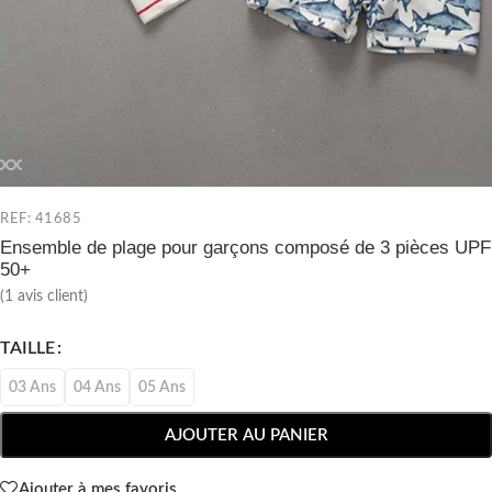
REF: 41685
Ensemble de plage pour garçons composé de 3 pièces UPF
50+
(
1
avis client)
TAILLE
03 Ans
04 Ans
05 Ans
AJOUTER AU PANIER
Ajouter à mes favoris