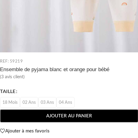
REF: 59219
Ensemble de pyjama blanc et orange pour bébé
(
3
avis client)
TAILLE
18 Mois
02 Ans
03 Ans
04 Ans
AJOUTER AU PANIER
Ajouter à mes favoris