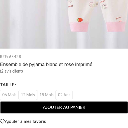
REF: 65428
Ensemble de pyjama blanc et rose imprimé
(
2
avis client)
TAILLE
06 Mois
12 Mois
18 Mois
02 Ans
AJOUTER AU PANIER
Ajouter à mes favoris