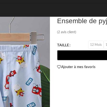
REF: 11492
Ensemble de pyj
(
2
avis client)
12 Mois
TAILLE
Ajouter à mes favoris