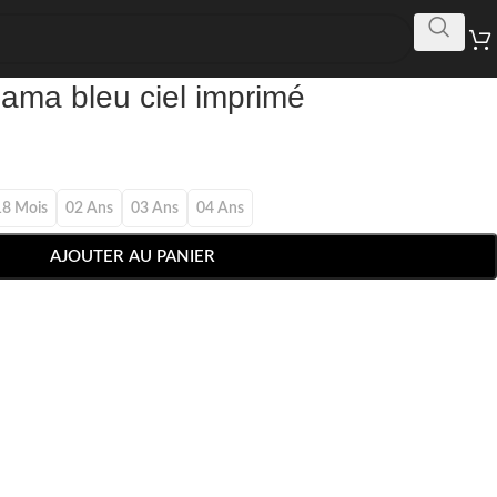
ama bleu ciel imprimé
18 Mois
02 Ans
03 Ans
04 Ans
AJOUTER AU PANIER