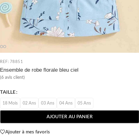
REF: 78851
Ensemble de robe florale bleu ciel
(
6
avis client)
TAILLE
18 Mois
02 Ans
03 Ans
04 Ans
05 Ans
AJOUTER AU PANIER
Ajouter à mes favoris